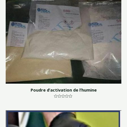
Poudre d’activation de l’humine
Note
0
sur
5