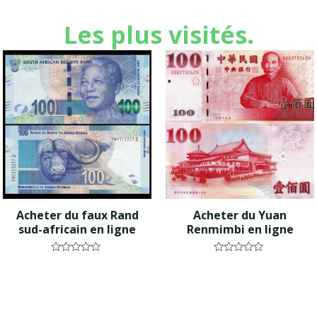
Les plus visités.
Acheter du faux Rand
Acheter du Yuan
sud-africain en ligne
Renmimbi en ligne
N
N
o
o
t
t
e
e
0
0
s
s
u
u