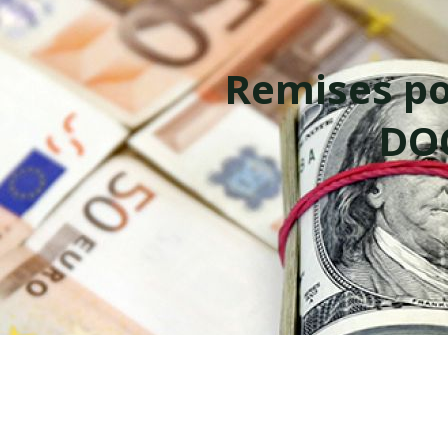
Remises po
DO