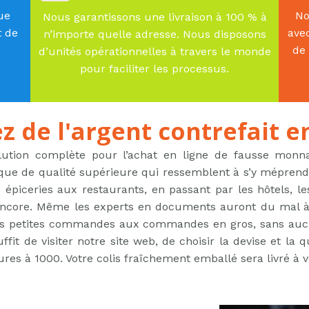
ue
No
Nous garantissons une livraison à 100 % à
t de
ave
n’importe quelle adresse. Nous disposons
de 
d’unités opérationnelles à travers le monde
pour faciliter les processus.
z de l'argent contrefait en
ion complète pour l’achat en ligne de fausse monnaie
anque de qualité supérieure qui ressemblent à s’y méprendr
 épiceries aux restaurants, en passant par les hôtels, les 
encore. Même les experts en documents auront du mal à di
es petites commandes aux commandes en gros, sans aucu
ffit de visiter notre site web, de choisir la devise et la
s à 1000. Votre colis fraîchement emballé sera livré à vo