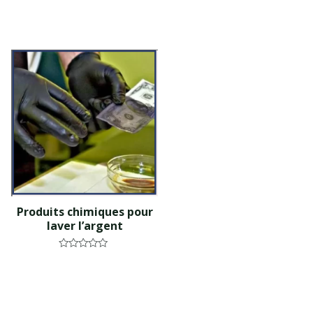
Produits chimiques pour
laver l’argent
N
o
t
e
0
s
u