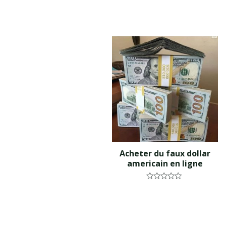
Acheter du faux dollar
americain en ligne
N
o
t
e
0
s
u