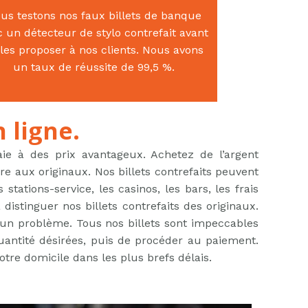
us testons nos faux billets de banque
c un détecteur de stylo contrefait avant
les proposer à nos clients. Nous avons
un taux de réussite de 99,5 %.
 ligne.
 à des prix avantageux. Achetez de l’argent
e aux originaux. Nos billets contrefaits peuvent
stations-service, les casinos, les bars, les frais
stinguer nos billets contrefaits des originaux.
n problème. Tous nos billets sont impeccables
 quantité désirées, puis de procéder au paiement.
tre domicile dans les plus brefs délais.