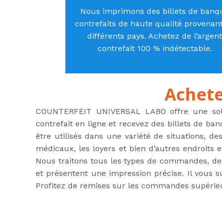
Nous imprimons des billets de banq
contrefaits de haute qualité provenan
différents pays. Achetez de l’argent
contrefait 100 % indétectable.
Achete
COUNTERFEIT UNIVERSAL LABO offre une solut
contrefait en ligne et recevez des billets de b
être utilisés dans une variété de situations, des
médicaux, les loyers et bien d’autres endroits 
Nous traitons tous les types de commandes, d
et présentent une impression précise. Il vous su
Profitez de remises sur les commandes supérieure