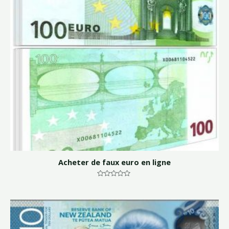
Acheter de faux euro en ligne
Note
0
sur
5