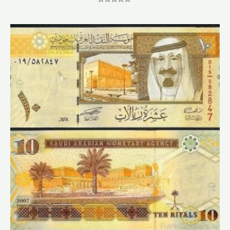
Note
0
sur
5