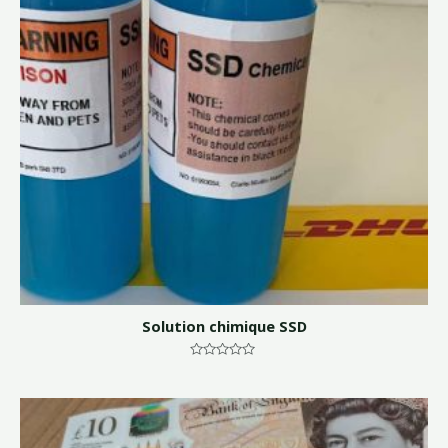
Solution chimique SSD
Note
0
sur
5