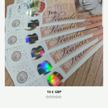
10 £ GBP
Note
0
sur