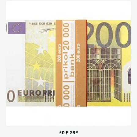
5
50 £ GBP