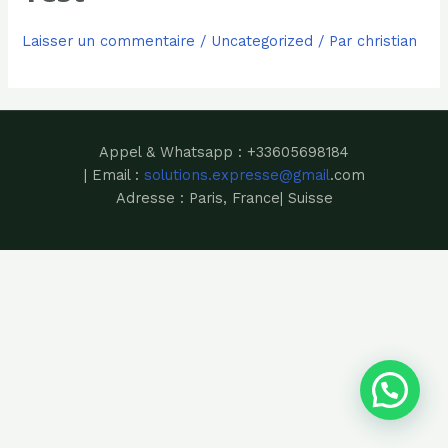
Laisser un commentaire
/
Uncategorized
/ Par
christian
Appel & Whatsapp : +33605698184
| Email :
solutions.expresse@gmail
.com
Adresse : Paris, France| Suisse