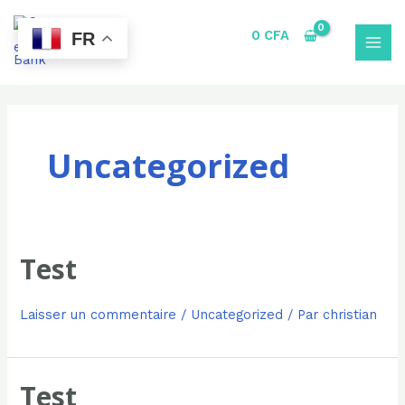
Aller
MAI
au
0
CFA
FR
MEN
contenu
Uncategorized
Test
Laisser un commentaire
/
Uncategorized
/ Par
christian
Test